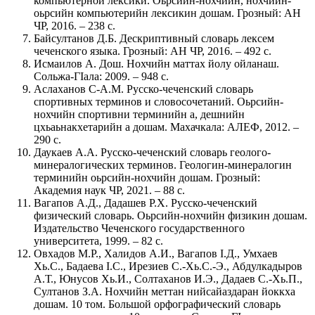
компьютерной лексики. Оьрсийн-нохчийн, нохчийн-
оьрсийн компьютерийн лексикин дошам. Грозный: АН
ЧР, 2016. – 238 с.
Байсултанов Д.Б. Дескриптивный словарь лексем
чеченского языка. Грозный: АН ЧР, 2016. – 492 с.
Исмаилов А. Дош. Нохчийн маттах йолу ойланаш.
Сольжа-ГӀала: 2009. – 948 с.
Аслаханов С-А.М. Русско-чеченский словарь
спортивных терминов и словосочетаний. Оьрсийн-
нохчийн спортивни терминийн а, дешнийн
цхьаьнакхетарийн а дошам. Махачкала: АЛЕФ, 2012. –
290 с.
Даукаев А.А. Русско-чеченский словарь геолого-
минералогических терминов. Геологин-минералогин
терминийн оьрсийн-нохчийн дошам. Грозный:
Академия наук ЧР, 2021. – 88 с.
Вагапов А.Д., Дадашев Р.Х. Русско-чеченский
физический словарь. Оьрсийн-нохчийн физикин дошам.
Издательство Чеченского государственного
университета, 1999. – 82 с.
Овхадов М.Р., Халидов А.И., Вагапов I.Д., Умхаев
Хь.С., Бадаева I.С., Ирезиев С.-Хь.С.-Э., Абдулкадыров
А.Т., Юнусов Хь.И., Солтаханов И.Э., Дадаев С.-Хь.П.,
Султанов З.А. Нохчийн меттан нийсайаздаран йоккха
дошам. 10 том. Большой орфографический словарь