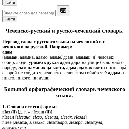
Найти
Найти
Чеченско-русский и русско-чеченский словарь.
Перевод слова с русского языка на чеченский и с
чечнского на русский. Например:
адам
[адаман, адамна, адамо̃, адаме̃, д; мн. адамаш, д] челове́к;
собир. лю́ди;
урамехь дукха адам дара
на у́лице бы́ло мно́го
наро́ду;
лам ламанах ца кхета, адам адамах кхета
посл. гора́
с горо́й не схо́дится, челове́к с челове́ком сойдётся; ◊
аддам а
никто́, никого́, ни души́.
Большой орфографический словарь чеченского
языка.
1. Слово и все его формы:
гӀаз
(й) [д. т. – гӀезаш (й)]
гӀезан [
гӀезана, гӀезо, гӀезаца, гӀезах, гӀезал
]
гӀезе [
гӀезехь, гӀезехьа, гӀезехьара, гӀезера, гӀезехула,
гӀезехьахула
]