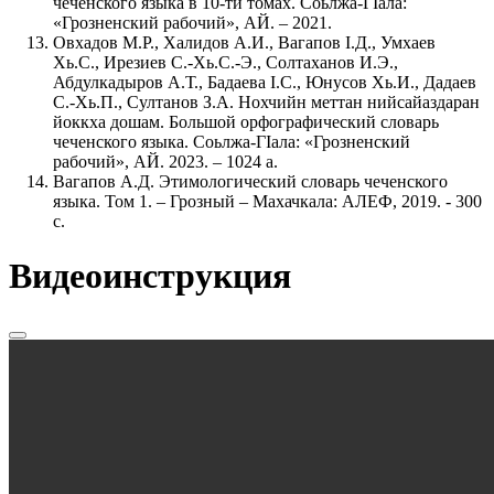
чеченского языка в 10-ти томах. Соьлжа-ГIала:
«Грозненский рабочий», АЙ. – 2021.
Овхадов М.Р., Халидов А.И., Вагапов Ӏ.Д., Умхаев
Хь.С., Ирезиев С.-Хь.С.-Э., Солтаханов И.Э.,
Абдулкадыров А.Т., Бадаева Ӏ.С., Юнусов Хь.И., Дадаев
С.-Хь.П., Султанов З.А. Нохчийн меттан нийсайаздаран
йоккха дошам. Большой орфографический словарь
чеченского языка. Соьлжа-ГӀала: «Грозненский
рабочий», АЙ. 2023. – 1024 а.
Вагапов А.Д.
Этимологический словарь чеченского
языка. Том 1. – Грозный – Махачкала: АЛЕФ, 2019. - 300
с.
Видеоинструкция