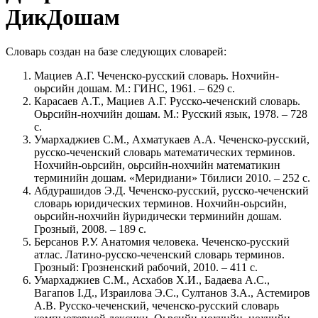
ДикДошам
Словарь создан на базе следующих словарей:
Мациев А.Г. Чеченско-русский словарь. Нохчийн-
оьрсийн дошам. М.: ГИНС, 1961. – 629 с.
Карасаев А.Т., Мациев А.Г. Русско-чеченский словарь.
Оьрсийн-нохчийн дошам. М.: Русский язык, 1978. – 728
с.
Умархаджиев С.М., Ахматукаев А.А. Чеченско-русский,
русско-чеченский словарь математических терминов.
Нохчийн-оьрсийн, оьрсийн-нохчийн математикин
терминийн дошам. «Меридиани» Тбилиси 2010. – 252 с.
Абдурашидов Э.Д. Чеченско-русский, русско-чеченский
словарь юридических терминов. Нохчийн-оьрсийн,
оьрсийн-нохчийн йуридически терминийн дошам.
Грозный, 2008. – 189 с.
Берсанов Р.У. Анатомия человека. Чеченско-русский
атлас. Латино-русско-чеченский словарь терминов.
Грозный: Грозненский рабочий, 2010. – 411 с.
Умархаджиев С.М., Асхабов Х.И., Бадаева А.С.,
Вагапов Ӏ.Д., Израилова Э.С., Султанов З.А., Астемиров
А.В. Русско-чеченский, чеченско-русский словарь