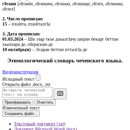
гӀезаш
[
гӀезийн, гӀезашна, гӀезаша, гӀезашца, гӀезех, гӀезашка,
гӀезел
]
2. Число прописью:
15
– пхийта, пхийталгӀа
3. Дата прописью:
01.03.2024
– Ши эзар ткъе доьалгӀачу шеран бекарг беттан
хьалхара де, пӀераскан-де
10 октябрь(я)
– Эсаран беттан итталгӀа де
Этимологический словарь чеченского языка.
Видеоинструкция
Исходный текст
Открыть файл
.docx, .txt
Преобразовать
Очистить
Измененный текст
Сохранить файл...
Текстовый документ (.txt)
Документ Microsoft Word(.docx)